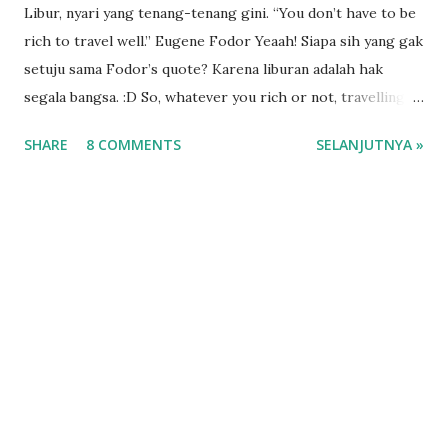
Libur, nyari yang tenang-tenang gini. “You don’t have to be
rich to travel well.” Eugene Fodor Yeaah! Siapa sih yang gak
setuju sama Fodor’s quote? Karena liburan adalah hak
segala bangsa. :D So, whatever you rich or not, travelling is
number one. That’s the only way we can “life” for sure. :)
SHARE
8 COMMENTS
SELANJUTNYA »
Ngomongin soal liburan, rasanya saya belum pernah cerita
kalau Agustus lalu, saya dan sahabat ingin ke Lombok.
Dengan gaya baru. Naik kapal. :) Yuhuuu, kini Surabaya
Lombok punya transportasi laut yang bisa dijajal lhoo. Saya
selalu suka moment diatas kapal, so I thought this one
worth to do . Baca juga moment saya saat traveling di atas
kapal . Liburan yang Tertunda Bulan Juli, kami mulai nyusun
itinerary. Kami plan berapa budget yang kami perlukan
selama lima hari di Lombok. Bukan, bukan lima hari
sepenuhnya di Lombok. Lengkapnya kami sudah
memutuskan untuk stay di Mataram sehari, Lombok sehari