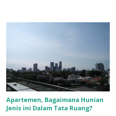
sadar memang berkembang sangat pesat, dan dibalik itu,
teknologi informasi menjadi salah satu faktor utama
penyebabnya. Dengan berkembangnya teknologi, sektor
ekonomi tak pelak juga mengalami perkembangan. Kini, di
era industry 4.0 , digital economy menjadi revolusi yang
begitu melekat di kalangan milenial. Tak hanya di Indonesia,
ekonomi digital kini menjadi hal yang diperhitungkan
hampir seluruh negara di dunia. Baik dalam kerangka
kebijakan, maupun keseharian. Tentang Ekonomi Digital
Seperti lagu Ed Sheeran, and everything has changed, the
world has changed too. Dalam sebuah publikasi yang
dilansir oleh World Bank Group, kita akan disa...
Apartemen, Bagaimana Hunian
Jenis ini Dalam Tata Ruang?