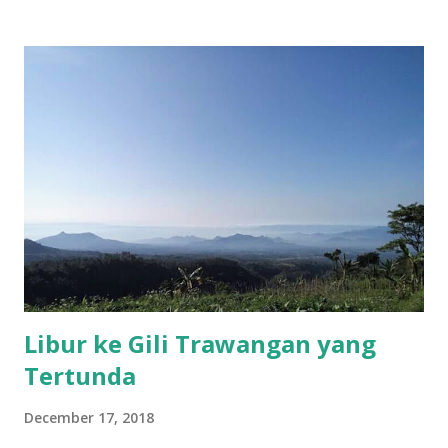
yang baru muncul. Yeah. Tahun ini, setelah mengeluarkan
pedoman penyusunan RTRW yang baru, Kementerian
ATR/BPN kembali mengeluarkan pedoman penyusunan
RDTR 2018. Baca juga P edoman Penyusunan RTRW 2018
Jika sebelumnya dalam merencanakan RDTR kita
berpedoman pada Peraturan Menteri PU Nomor 20 Tahun
2011, maka saat ini kita perlu mengacu pada Peraturan
Menteri Agraria Tata Ruang Nomor 16 Tahun 2018. Permen
ATR/BPN No 16 Tahun 2018 ini sejatinya tak banyak
berubah dari aturan lama. Dalam pengamatan saya,
pembedanya hanya pada struktur ruang dan pola ruang.
Kalau saya boleh bila...
Libur ke Gili Trawangan yang
Tertunda
December 17, 2018