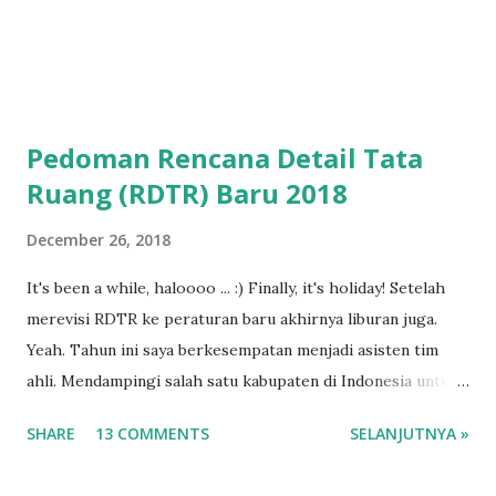
Pedoman Rencana Detail Tata
Ruang (RDTR) Baru 2018
December 26, 2018
It's been a while, haloooo ... :) Finally, it's holiday! Setelah
merevisi RDTR ke peraturan baru akhirnya liburan juga.
Yeah. Tahun ini saya berkesempatan menjadi asisten tim
ahli. Mendampingi salah satu kabupaten di Indonesia untuk
mendapatkan Rekomendasi Gubernur pada pekerjaan RDTR.
SHARE
13 COMMENTS
SELANJUTNYA »
Sayangnya, saat satu pertemuan yang tersisa dengan tim
BKPRD, pedoman penyusunan Rencana Detail Tata Ruang