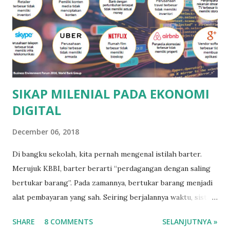
SIKAP MILENIAL PADA EKONOMI
DIGITAL
December 06, 2018
Di bangku sekolah, kita pernah mengenal istilah barter.
Merujuk KBBI, barter berarti “perdagangan dengan saling
bertukar barang”. Pada zamannya, bertukar barang menjadi
alat pembayaran yang sah. Seiring berjalannya waktu, sistem
barter itu tergerus masa. Digantikan koin dan lembaran
SHARE
8 COMMENTS
SELANJUTNYA »
khusus bernama uang. Perkembangan dunia ekonomi tanpa