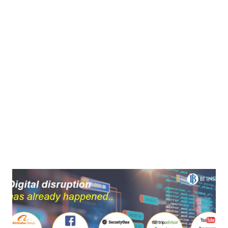
dan sisanya di Gili Trawangan. Everything set . Kami hanya
perlu ke Tanjung Perak untu...