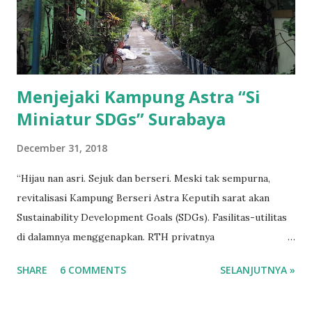
Menjejaki Kampung Astra “Si
Miniatur SDGs” Surabaya
December 31, 2018
“Hijau nan asri. Sejuk dan berseri. Meski tak sempurna,
revitalisasi Kampung Berseri Astra Keputih sarat akan
Sustainability Development Goals (SDGs). Fasilitas-utilitas
di dalamnya menggenapkan. RTH privatnya
menyempurnakan. Pun, ekonomi kecilnya tumbuh. Berpadu
SHARE
6 COMMENTS
SELANJUTNYA »
menjadi kesatuan yang utuh. Menjadi bagian dari keindahan
Kota Surabaya, KBA Keputih membuktikan bahwa untuk