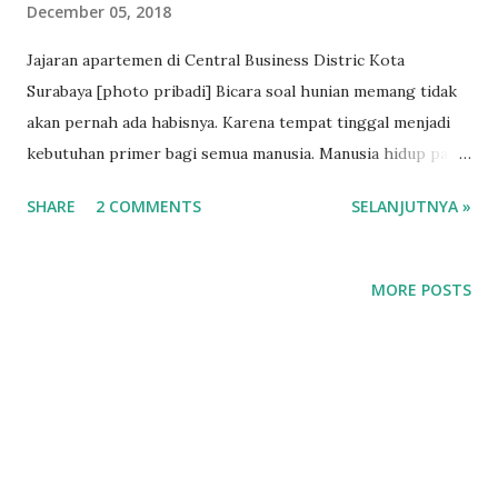
December 05, 2018
Jajaran apartemen di Central Business Distric Kota
Surabaya [photo pribadi] Bicara soal hunian memang tidak
akan pernah ada habisnya. Karena tempat tinggal menjadi
kebutuhan primer bagi semua manusia. Manusia hidup pasti
butuh tempat tinggal. Nah dalam keprofesian planner,
SHARE
2 COMMENTS
SELANJUTNYA »
hunian ini banyak sekali jenisnya. Salah satu yang kita kenal
adalah apartemen. Sedikit Tentang Zona Permukiman
Umumnya dalam perencanaan landuse permukiman, para
MORE POSTS
perencana (planner) lebih memperkirakan kebutuhan ruang
untuk landed house . Karena dalam perencanaan ruang,
luasan itu menjadi begitu penting. Kita tentu tahu, proporsi
perlu diperhitungkan agar suatu wilayah berkembang.
Namun tetap melihat daya dukungnya. Nah dalam proses
pembuatan dokumen tata ruang, planner akan melihat,
seberapa banyak penduduk dalam proyeksi sekian tahun