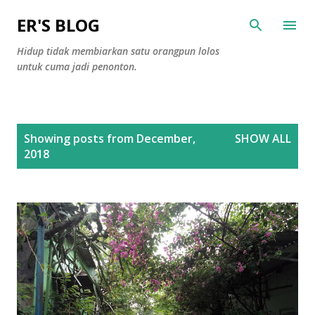
Skip to main content
ER'S BLOG
Hidup tidak membiarkan satu orangpun lolos
untuk cuma jadi penonton.
P
Showing posts from December,
SHOW ALL
o
2018
s
t
s