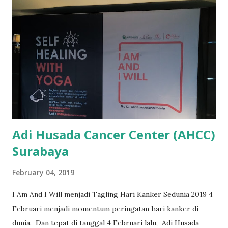
mewah di Indonesia adalah PT. Ciputra Development TBK.
Selama ini, Ciputra berhasil membangun beberapa kawasan
permukiman andalannya seperti CitraLand Surabaya,
CitraLand Cibubur, juga CitraRaya Tangerang. Tak hanya di
Jawa, kini Properti Ciputra setidaknya telah berdiri di 33
kota/kabupaten di Indonesia, dari Sumatera hingga
Sulawesi. CitraLand dan Citra Kota Mandiri Di Pulau
Sumatera, tepatnya di Medan, Ciputra kembali menegaskan
eksistensinya. Setelah su...
Adi Husada Cancer Center (AHCC)
Surabaya
February 04, 2019
I Am And I Will menjadi Tagling Hari Kanker Sedunia 2019 4
Februari menjadi momentum peringatan hari kanker di
dunia. Dan tepat di tanggal 4 Februari lalu, Adi Husada