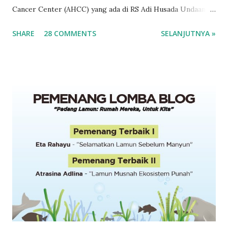
Cancer Center (AHCC) yang ada di RS Adi Husada Undaan
menggelar acara Self Healing With Yoga bersama Dokter
SHARE
28 COMMENTS
SELANJUTNYA »
Astie Young. Acara ini menjadi bagian dari komitmen Adi
Husada Cancer Center (AHCC) untuk ikut memerangi
kanker sebagai salah satu penyakit mematikan di dunia. 4
Februari adalah World Cancer Day dr. Astie Young
memberikan gambaran Self Healing With Yoga Penetapan 4
Februari di Paris sebagai World Cancer Day atau Hari
Kanker Sedunia dilakukan oleh World Summit Against
Cancer for the New Millenium. Penetapan ini digagas untuk
meningkatkan kesadaran masyarakat dunia terhadap bahaya
dari penyakit kanker dan mensupport para survivor kanker.
Pada acara penetapan tersebut, WHO atau organisasi
kesehatan dunia dan badan penelitian kanker internasional
(International Agency for Re...