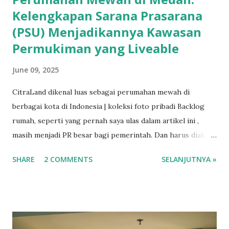
Kelengkapan Sarana Prasarana
(PSU) Menjadikannya Kawasan
Permukiman yang Liveable
June 09, 2025
CitraLand dikenal luas sebagai perumahan mewah di
berbagai kota di Indonesia | koleksi foto pribadi Backlog
rumah, seperti yang pernah saya ulas dalam artikel ini ,
masih menjadi PR besar bagi pemerintah. Dan harus diakui,
masalah ini tidak akan pernah tuntas jika hanya
SHARE
2 COMMENTS
SELANJUTNYA »
mengandalkan peran pemerintah saja. Keterlibatan
stakeholder lain, seperti swasta ( developer ) juga menjadi
nahkoda utama dalam penyediaan hunian bagi masyarakat.
Utamanya, segmen perumahan mewah bagi kalangan
menengah ke atas. Salah satu pengembang perumahan