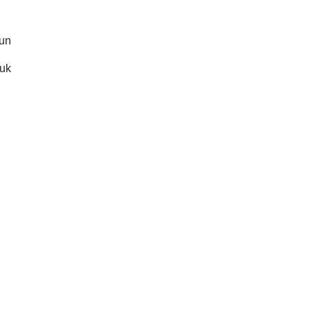
hun
uk