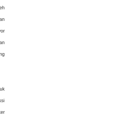
leh
an
or
ian
ing
uk
ksi
ker