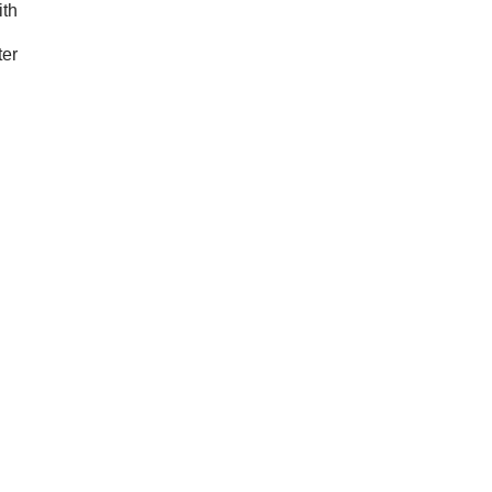
ith
er